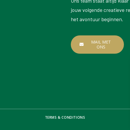
Ons team staat altijd klaa
jouw volgende creatieve r
het avontuur beginnen.
MAIL MET
ONS
TERMS & CONDITIONS