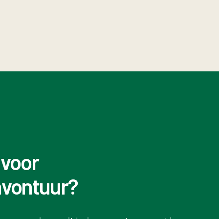
 voor
avontuur?